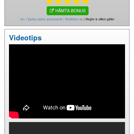
HÄMTA BONUS
18+ | Spela casino ansvarsfullt | Stodlinjen.se
| Regler & villkor gäller
Videotips