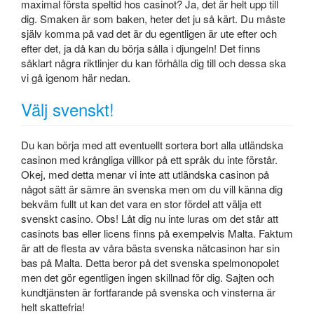
maximal första speltid hos casinot? Ja, det är helt upp till
dig. Smaken är som baken, heter det ju så kärt. Du måste
själv komma på vad det är du egentligen är ute efter och
efter det, ja då kan du börja sålla i djungeln! Det finns
såklart några riktlinjer du kan förhålla dig till och dessa ska
vi gå igenom här nedan.
Välj svenskt!
Du kan börja med att eventuellt sortera bort alla utländska
casinon med krångliga villkor på ett språk du inte förstår.
Okej, med detta menar vi inte att utländska casinon på
något sätt är sämre än svenska men om du vill känna dig
bekväm fullt ut kan det vara en stor fördel att välja ett
svenskt casino. Obs! Låt dig nu inte luras om det står att
casinots bas eller licens finns på exempelvis Malta. Faktum
är att de flesta av våra bästa svenska nätcasinon har sin
bas på Malta. Detta beror på det svenska spelmonopolet
men det gör egentligen ingen skillnad för dig. Sajten och
kundtjänsten är fortfarande på svenska och vinsterna är
helt skattefria!