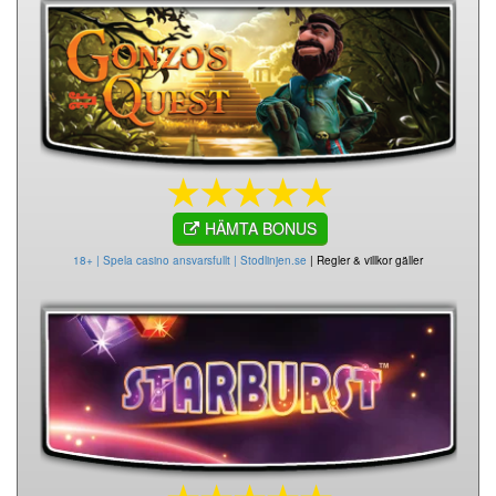
HÄMTA BONUS
18+ | Spela casino ansvarsfullt | Stodlinjen.se
| Regler & villkor gäller