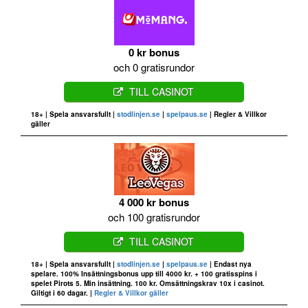
0 kr bonus
och 0 gratisrundor
TILL CASINOT
18+ | Spela ansvarsfullt |
stodlinjen.se
|
spelpaus.se
| Regler & Villkor
gäller
4 000 kr bonus
och 100 gratisrundor
TILL CASINOT
18+ | Spela ansvarsfullt |
stodlinjen.se
|
spelpaus.se
| Endast nya
spelare. 100% Insättningsbonus upp till 4000 kr. + 100 gratisspins i
spelet Pirots 5. Min insättning. 100 kr. Omsättningskrav 10x i casinot.
Giltigt i 60 dagar. |
Regler & Villkor gäller