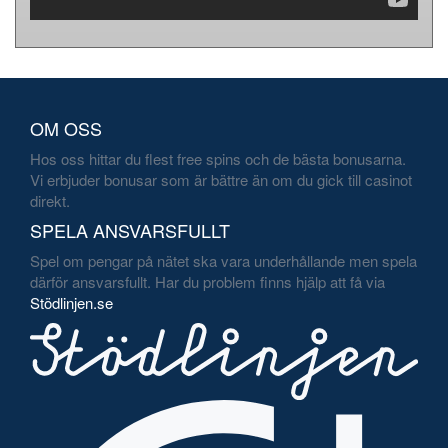
OM OSS
Hos oss hittar du flest free spins och de bästa bonusarna.
Vi erbjuder bonusar som är bättre än om du gick till casinot
direkt.
SPELA ANSVARSFULLT
Spel om pengar på nätet ska vara underhållande men spela
därför ansvarsfullt. Har du problem finns hjälp att få via
Stödlinjen.se